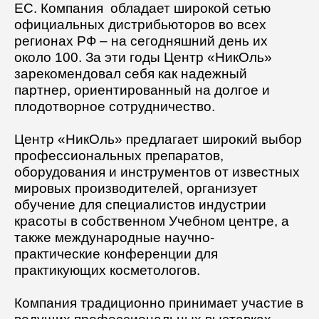
ЕС. Компания обладает широкой сетью
официальных дистрибьюторов во всех
BioPhyto
регионах РФ – на сегодняшний день их
около 100. За эти годы Центр «НикОль»
зарекомендовал себя как надежный
Forever Young
партнер, ориентированный на долгое и
плодотворное сотрудничество.
Unstress
Центр «НикОль» предлагает широкий выбор
профессиональных препаратов,
оборудования и инструментов от известных
Illustrious
мировых производителей, организует
обучение для специалистов индустрии
Rose de Mer
красоты в собственном Учебном центре, а
также международные научно-
практические конференции для
Препараты общей линии
практикующих косметологов.
Компания традиционно принимает участие в
Наборы. Выгодная покупка!