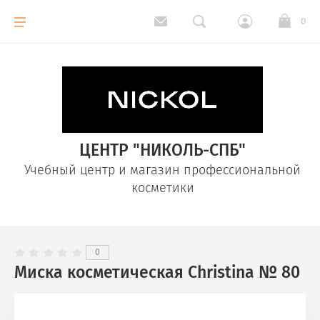
Назад
0
Christina
Muse
ЦЕНТР "НИКОЛЬ-СПБ"
Nude
Учебный центр и магазин профессиональной
косметики
Nuance
0
Line repair
Миска косметическая Christina № 80
Comodex