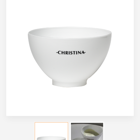
BioPhyto
Forever Young
Unstress
Illustrious
Rose de Mer
Препараты общей линии
Наборы. Выгодная покупка!